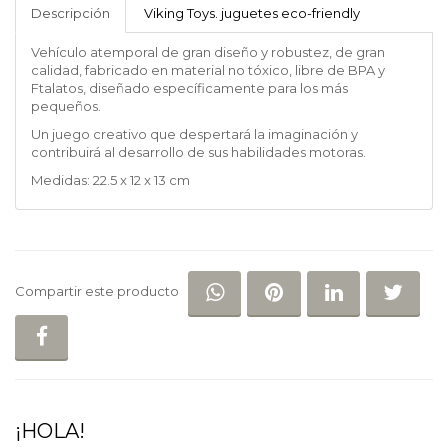
TOYS
Descripción
Viking Toys. juguetes eco-friendly
Vehículo atemporal de gran diseño y robustez, de gran
calidad, fabricado en material no tóxico, libre de BPA y
Ftalatos, diseñado específicamente para los más
pequeños.
Un juego creativo que despertará la imaginación y
contribuirá al desarrollo de sus habilidades motoras.
Medidas: 22.5 x 12 x 13 cm
COMPARTIR EN WHATSAP
COMPARTIR EN PI
COMPARTIR 
COM
Compartir este producto
COMPARTIR EN FACEBOOK
¡HOLA!