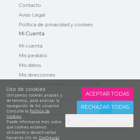
Contacto
Aviso Legal
Política de privacidad y cookies
Mi Cuenta
Mi cuenta
Mis pedidos
Mis datos
Mis direcciones
¡ofertas Exclusivas En Tu Correo!
Uso de cookies
ACEPTAR TODAS
Utilizamos cookies propias y
de terceros, para analizar la
ENVIAR
navegación de los usuarios.
RECHAZAR TODAS
Consulte la
Política de
Cookies
.
CONFIGURAR COOKIES
He leído y estoy conforme con la
Política de
Puede informarse más sobre
Protección de Datos
qué cookies estamos
utilizando o desactivarlas
haciendo clic en
Configurar