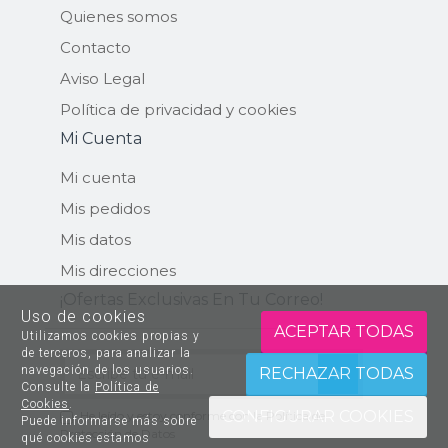
Quienes somos
Contacto
Aviso Legal
Política de privacidad y cookies
Mi Cuenta
Mi cuenta
Mis pedidos
Mis datos
Mis direcciones
¡ofertas Exclusivas En Tu Correo!
Uso de cookies
ACEPTAR TODAS
Utilizamos cookies propias y
de terceros, para analizar la
ENVIAR
navegación de los usuarios.
RECHAZAR TODAS
Consulte la
Política de
Cookies
.
CONFIGURAR COOKIES
He leído y estoy conforme con la
Política de
Puede informarse más sobre
Protección de Datos
qué cookies estamos