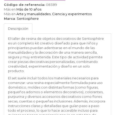
Código de referencia:
08389
Más en
Más de 10 años
Más en
Arte y manualidades
,
Ciencia y experimentos
Marca
:
Sentosphere
Descripción
El taller de resina de objetos decorativos de
Sentosphère
es un completo kit creativo diseñado para que niños y
principiantes puedan adentrarse en el mundo de las
manualidades y la decoración de una manera sencilla,
segura y muy entretenida. Este tipo de actividad permite
crear piezas decorativas personalizadas, combinando
creatividad, experimentación y diseño en un solo
producto.
El set suele incluir todos los materiales necesarios para
comenzar: una resina especialmente formulada para uso
doméstico, moldes con distintas formas (como figuras,
pequeños adornos o elementos decorativos), colorantes,
purpurina y diversos accesorios decorativos como flores
secas, cuentas o pequeñas inclusiones. Además, incorpora
instrucciones claras y detalladas que guían paso a paso
todo el proceso, lo que lo hace accesible incluso para
quienes no tienen experiencia previa en este tipo de