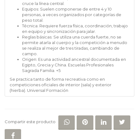
cruce la línea central.
Equipos:
Suelen componerse de entre 4 y 10
personas, a veces organizados por categorías de
peso total.
Técnica:
Requiere fuerza física, coordinación, trabajo
en equipo y sincronización para jalar.
Reglas básicas:
Se utiliza una cuerda fuerte, no se
permite atarla al cuerpo y la competición a menudo
se realiza al mejor de tres tiradas, cambiando de
campo.
Origen:
Es una actividad ancestral documentada en
Egipto, Grecia y China.
Escuelas Profesionales
Sagrada Familia.
+5
Se practica tanto de forma recreativa como en
competiciones oficiales de interior (sala) y exterior
(hierba).
Universal Formación
COMPARTIR EN WHATSAP
COMPARTIR EN PI
COMPARTIR 
COM
Compartir este producto
COMPARTIR EN FACEBOOK