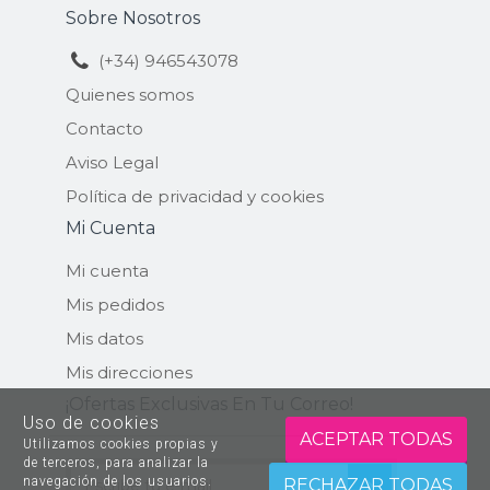
Sobre Nosotros
(+34) 946543078
Quienes somos
Contacto
Aviso Legal
Política de privacidad y cookies
Mi Cuenta
Mi cuenta
Mis pedidos
Mis datos
Mis direcciones
¡ofertas Exclusivas En Tu Correo!
Uso de cookies
ACEPTAR TODAS
Utilizamos cookies propias y
de terceros, para analizar la
ENVIAR
navegación de los usuarios.
RECHAZAR TODAS