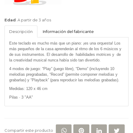
BP
Edad
:
A partir de 3 años
Juguetes
Descripción
Información del fabricante
Este teclado es mucho más que un piano: ¡es una orquesta! Los
más pequeños de la casa aprenderán al ritmo de los 6 músicos y
de sus instrumentos. El desarrollo de habilidades motrices y de
la creatividad musical nunca había sido tan divertido.
4 modos de juego: “Play” (juego libre), “Demo” (incluyendo 10
melodías pregrabadas, “Record” (permite componer melodías y
grabarlas) y “Playback” (para reproducir las melodías grabadas).
Medidas: 120 x 46 cm
Pilas · 3 "AA"
COMPARTIR EN WHATSAP
COMPARTIR EN PI
COMPARTIR 
COM
Compartir este producto