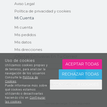
Aviso Legal
Política de privacidad y cookies
Mi Cuenta
Mi cuenta
Mis pedidos
Mis datos
Mis direcciones
¡ofertas Exclusivas En Tu Correo!
Uso de cookies
ACEPTAR TODAS
Utilizamos cookies propias y
de terceros, para analizar la
ENVIAR
navegación de los usuarios.
RECHAZAR TODAS
Consulte la
Política de
Cookies
.
CONFIGURAR COOKIES
He leído y estoy conforme con la
Política de
Puede informarse más sobre
Protección de Datos
qué cookies estamos
utilizando o desactivarlas
haciendo clic en
Configurar
las cookies
.
Tiempo de carga: 0.722
segundos