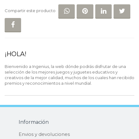
COMPARTIR EN WHATSAP
COMPARTIR EN PI
COMPARTIR 
COM
Compartir este producto
COMPARTIR EN FACEBOOK
¡HOLA!
Bienvenido a Ingenius, la web dónde podrás disfrutar de una
selección de los mejores juegos y juguetes educativos y
creativos de la mejor calidad, muchos de los cuales han recibido
premios y reconocimientos a nivel mundial.
Información
Envios y devoluciones