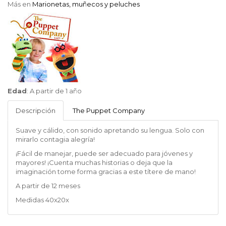
Más en
Marionetas, muñecos y peluches
The
Edad
:
A partir de 1 año
Puppet
Company
Descripción
The Puppet Company
Suave y cálido, con sonido apretando su lengua. Solo con
mirarlo contagia alegría!
¡Fácil de manejar, puede ser adecuado para jóvenes y
mayores!
¡Cuenta muchas historias o deja que la
imaginación tome forma gracias a este títere de mano!
A partir de 12 meses
Medidas 40x20x