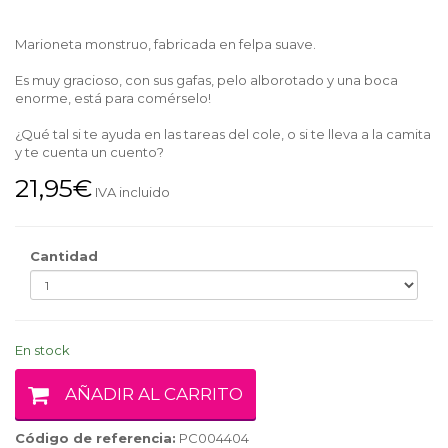
Marioneta monstruo, fabricada en felpa suave.
Es muy gracioso, con sus gafas, pelo alborotado y una boca
enorme, está para comérselo!
¿Qué tal si te ayuda en las tareas del cole, o si te lleva a la camita
y te cuenta un cuento?
21,95€
IVA incluido
Cantidad
En stock
AÑADIR AL CARRITO
Código de referencia:
PC004404