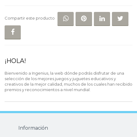
COMPARTIR EN WHATSAP
COMPARTIR EN PI
COMPARTIR 
COM
Compartir este producto
COMPARTIR EN FACEBOOK
¡HOLA!
Bienvenido a Ingenius, la web dónde podrás disfrutar de una
selección de los mejores juegos y juguetes educativos y
creativos de la mejor calidad, muchos de los cuales han recibido
premios y reconocimientos a nivel mundial.
Información