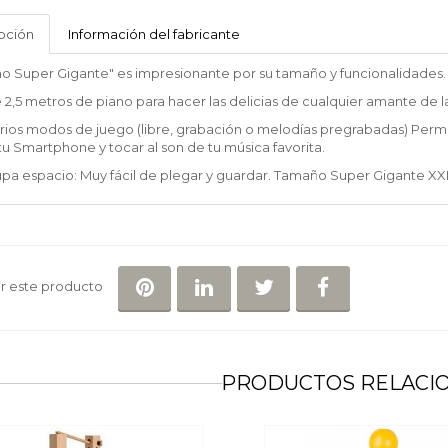
BP
Juguetes
pción
Información del fabricante
ano Super Gigante" es impresionante por su tamaño y funcionalidades.
 2,5 metros de piano para hacer las delicias de cualquier amante de l
rios modos de juego (libre, grabación o melodías pregrabadas) Permi
u Smartphone y tocar al son de tu música favorita.
pa espacio: Muy fácil de plegar y guardar. Tamaño Super Gigante XXL
COMPARTIR EN PINTEREST
COMPARTIR EN LINKEDIN
COMPARTIR EN TWI
COMPARTIR 
r este producto
PRODUCTOS RELACI