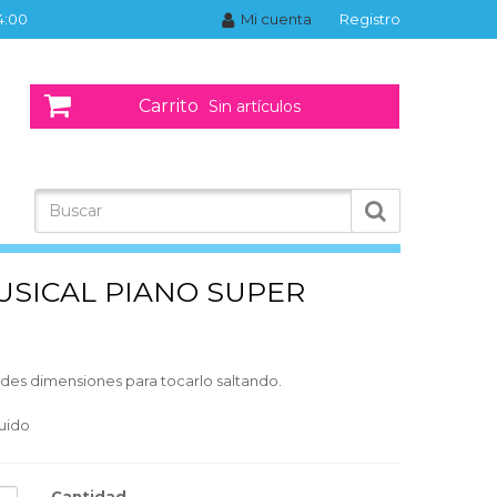
14:00
Mi cuenta
Registro
Carrito
Sin artículos
SICAL PIANO SUPER
des dimensiones para tocarlo saltando.
luido
Cantidad