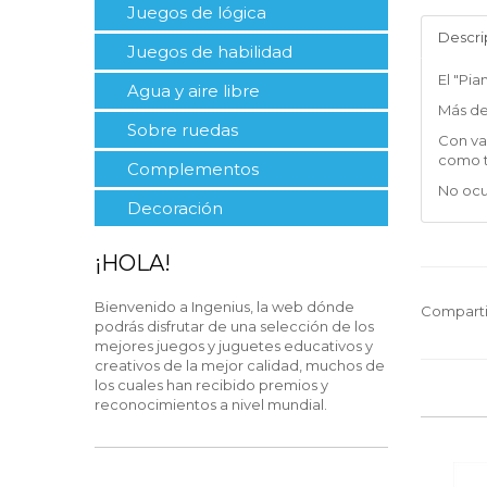
Juegos de lógica
Descri
Juegos de habilidad
El "Pi
Agua y aire libre
Más de
Sobre ruedas
Con va
como t
Complementos
No ocu
Decoración
¡HOLA!
Bienvenido a Ingenius, la web dónde
Comparti
podrás disfrutar de una selección de los
mejores juegos y juguetes educativos y
creativos de la mejor calidad, muchos de
los cuales han recibido premios y
reconocimientos a nivel mundial.