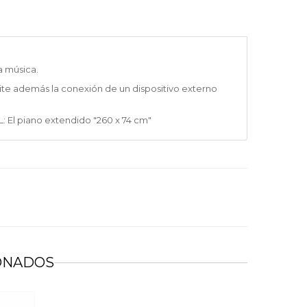
a música.
te además la conexión de un dispositivo externo
: El piano extendido "260 x 74 cm"
TTER
EN FACEBOOK
ONADOS