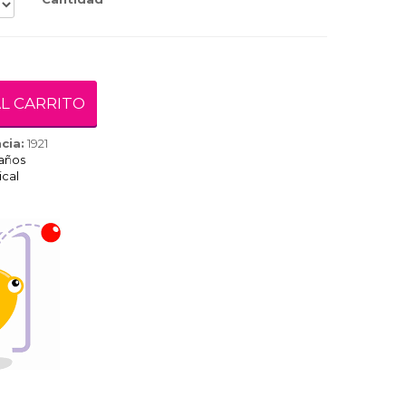
L CARRITO
cia:
1921
 años
cal