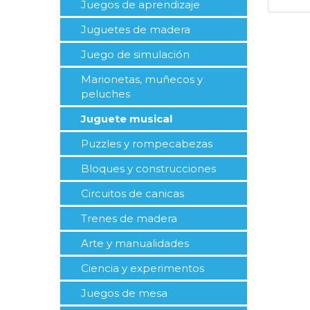
Juegos de aprendizaje
Juguetes de madera
Juego de simulación
Marionetas, muñecos y
peluches
Juguete musical
Puzzles y rompecabezas
Bloques y construcciones
Circuitos de canicas
Trenes de madera
Arte y manualidades
Ciencia y experimentos
Juegos de mesa