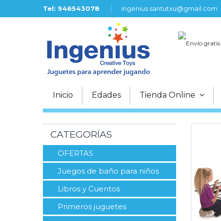
Tel: 946543078
ingenius.santutxu@gmail.com
Envío gratis
Inicio
Edades
Tienda Online
CATEGORÍAS
OFERTAS
Juegos de baño para niños
Libros y Cuentos
Primeros juguetes