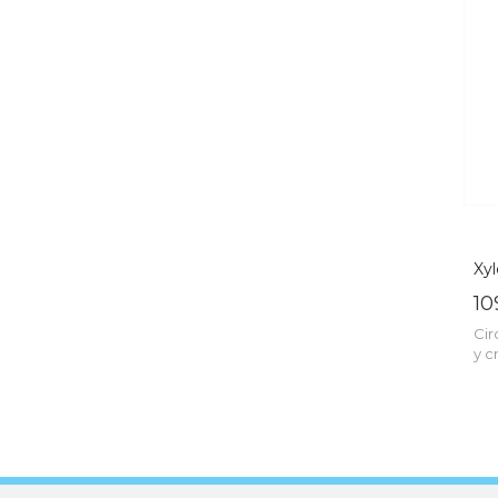
Xy
10
Cir
y c