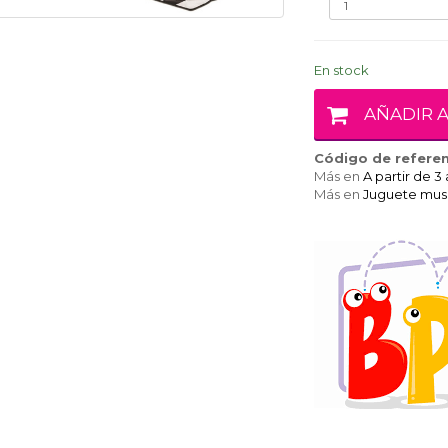
En stock
AÑADIR A
Código de referen
Más en
A partir de 3
Más en
Juguete musi