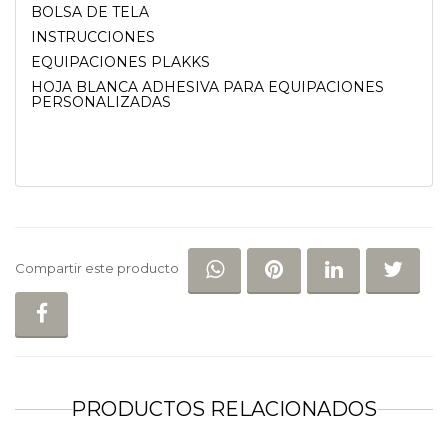
BOLSA DE TELA
INSTRUCCIONES
EQUIPACIONES PLAKKS
HOJA BLANCA ADHESIVA PARA EQUIPACIONES
PERSONALIZADAS
COMPARTIR EN WHATSAP
COMPARTIR EN PI
COMPARTIR 
COM
Compartir este producto
COMPARTIR EN FACEBOOK
PRODUCTOS RELACIONADOS