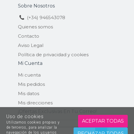
Sobre Nosotros
(+34) 946543078
Quienes somos
Contacto
Aviso Legal
Política de privacidad y cookies
Mi Cuenta
Mi cuenta
Mis pedidos
Mis datos
Mis direcciones
¡ofertas Exclusivas En Tu Correo!
Uso de cookies
ACEPTAR TODAS
Utilizamos cookies propias y
de terceros, para analizar la
navegación de los usuarios.
ENVIAR
RECHAZAR TODAS