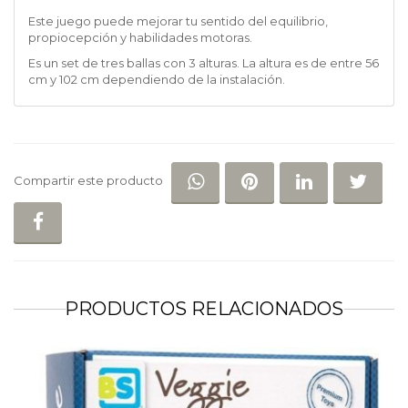
Este juego puede mejorar tu sentido del equilibrio,
propiocepción y habilidades motoras.
Es un set de tres ballas con 3 alturas. La altura es de entre 56
cm y 102 cm dependiendo de la instalación.
COMPARTIR EN WHATSAP
COMPARTIR EN PI
COMPARTIR 
COM
Compartir este producto
COMPARTIR EN FACEBOOK
PRODUCTOS RELACIONADOS