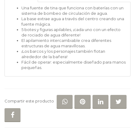
Una fuente de tina que funciona con baterías con un
sistema de bombeo de circulación de agua.
La base extrae agua a través del centro creando una
fuente mágica.
5 botes y figuras apilables, ¡cada uno con un efecto
de rociado de agua diferente!
El apilamiento intercambiable crea diferentes
estructuras de agua maravillosas.
¡Los barcos y los personajes también flotan
alrededor de la bañera!
Fácil de operar: especialmente diseñado para manos
pequeñas.
COMPARTIR EN WHATSAP
COMPARTIR EN PI
COMPARTIR 
COM
Compartir este producto
COMPARTIR EN FACEBOOK