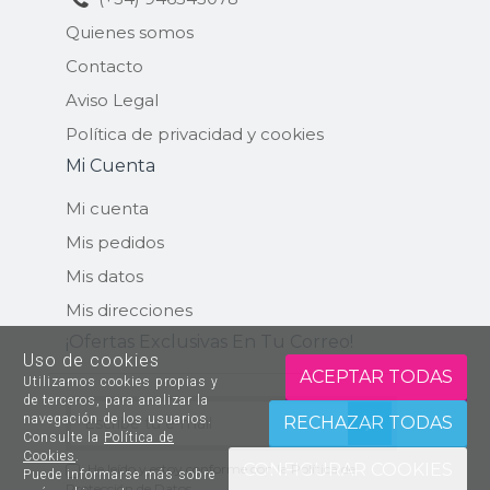
Quienes somos
Contacto
Aviso Legal
Política de privacidad y cookies
Mi Cuenta
Mi cuenta
Mis pedidos
Mis datos
Mis direcciones
¡ofertas Exclusivas En Tu Correo!
Uso de cookies
ACEPTAR TODAS
Utilizamos cookies propias y
de terceros, para analizar la
navegación de los usuarios.
ENVIAR
RECHAZAR TODAS
Consulte la
Política de
Cookies
.
CONFIGURAR COOKIES
He leído y estoy conforme con la
Política de
Puede informarse más sobre
Protección de Datos