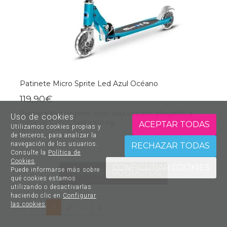
Patinete Micro Sprite Led Azul Océano
119,90€
Patinete Micro Sprite, color azul océano, plegable, a
Uso de cookies
partir de 7 años, hasta 100 kg.
ACEPTAR TODAS
Utilizamos cookies propias y
de terceros, para analizar la
navegación de los usuarios.
RECHAZAR TODAS
Consulte la
Política de
Cookies
.
CONFIGURAR COOKIES
Puede informarse más sobre
VER MÁS PRODUCTOS
qué cookies estamos
utilizando o desactivarlas
haciendo clic en
Configurar
las cookies
.
«
‹
1
2
›
»