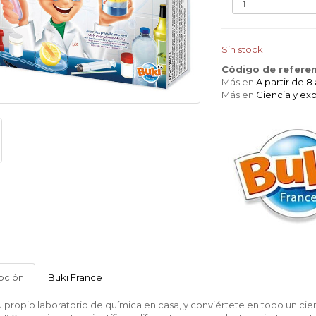
Sin stock
Código de referen
Más en
A partir de 8
Más en
Ciencia y ex
BUKI
pción
Buki France
 propio laboratorio de química en casa, y conviértete en todo un cient