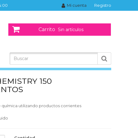
14:00
Mi cuenta
Registro
Carrito
Sin artículos
HEMISTRY 150
ENTOS
 química utilizando productos corrientes
luido
Cantidad