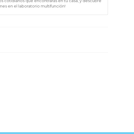
os cotidianos que encontrarás en tu casa, y descubre
nes en el laboratorio multifunción!
TTER
EN FACEBOOK