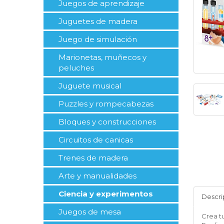
Juegos de aprendizaje
Juguetes de madera
Juego de simulación
Marionetas, muñecos y
peluches
Juguete musical
Puzzles y rompecabezas
Bloques y construcciones
Circuitos de canicas
Trenes de madera
Arte y manualidades
Ciencia y experimentos
Descri
Juegos de mesa
Crea tu