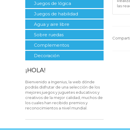
Realiz
Juegos de lógica
las rea
Juegos de habilidad
Agua y aire libre
Sobre ruedas
Comparti
Complementos
Decoración
¡HOLA!
Bienvenido a Ingenius, la web dónde
podrás disfrutar de una selección de los
mejores juegos y juguetes educativos y
creativos de la mejor calidad, muchos de
los cuales han recibido premios y
reconocimientos a nivel mundial.