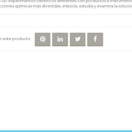
a 150 experimentos científicos diferentes con productos e instrument
cciones químicas más divertidas. ¡Mezcla, estudia y examina la solucio
COMPARTIR EN PINTEREST
COMPARTIR EN LINKEDIN
COMPARTIR EN TWI
COMPARTIR 
r este producto