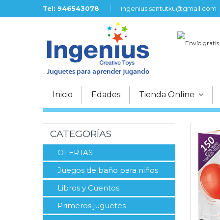
Tel: 946543078
ingenius.santutxu@gmail.com
Envío gratis
Inicio
Edades
Tienda Online
CATEGORÍAS
OFERTAS
Juegos de baño para niños
Libros y Cuentos
Primeros juguetes