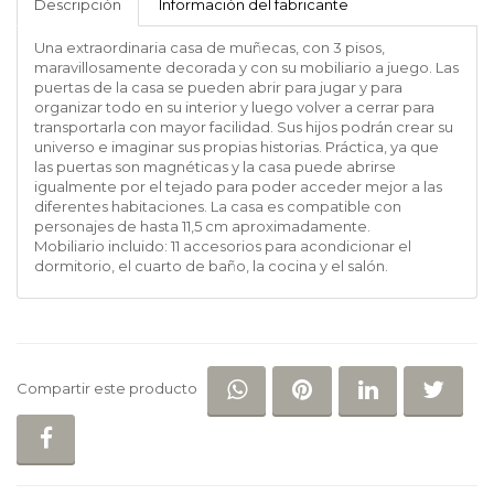
Descripción
Información del fabricante
Una extraordinaria casa de muñecas, con 3 pisos,
maravillosamente decorada y con su mobiliario a juego. Las
puertas de la casa se pueden abrir para jugar y para
organizar todo en su interior y luego volver a cerrar para
transportarla con mayor facilidad. Sus hijos podrán crear su
universo e imaginar sus propias historias. Práctica, ya que
las puertas son magnéticas y la casa puede abrirse
igualmente por el tejado para poder acceder mejor a las
diferentes habitaciones. La casa es compatible con
personajes de hasta 11,5 cm aproximadamente.
Mobiliario incluido: 11 accesorios para acondicionar el
dormitorio, el cuarto de baño, la cocina y el salón.
COMPARTIR EN WHATSAP
COMPARTIR EN PI
COMPARTIR 
COM
Compartir este producto
COMPARTIR EN FACEBOOK