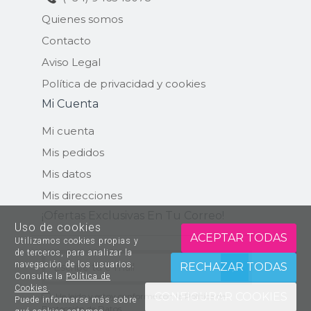
Quienes somos
Contacto
Aviso Legal
Política de privacidad y cookies
Mi Cuenta
Mi cuenta
Mis pedidos
Mis datos
Mis direcciones
¡ofertas Exclusivas En Tu Correo!
Uso de cookies
ACEPTAR TODAS
Utilizamos cookies propias y
de terceros, para analizar la
navegación de los usuarios.
ENVIAR
RECHAZAR TODAS
Consulte la
Política de
Cookies
.
CONFIGURAR COOKIES
He leído y estoy conforme con la
Política de
Puede informarse más sobre
Protección de Datos