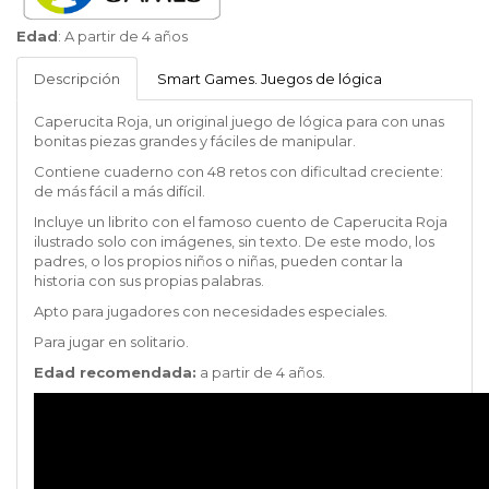
Smart
Edad
:
A partir de 4 años
Games
Descripción
Smart Games. Juegos de lógica
Caperucita Roja, un original juego de lógica para con unas
bonitas piezas grandes y fáciles de manipular.
Contiene cuaderno con 48 retos con dificultad creciente:
de más fácil a más difícil.
Incluye un librito con el famoso cuento de Caperucita Roja
ilustrado solo con imágenes, sin texto. De este modo, los
padres, o los propios niños o niñas, pueden contar la
historia con sus propias palabras.
Apto para jugadores con necesidades especiales.
Para jugar en solitario.
Edad recomendada:
a partir de 4 años.