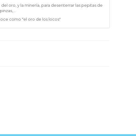
 del oro, y la minería, para desenterrar las pepitas de
inzas,...
onoce como "el oro de los locos"
TTER
EN FACEBOOK