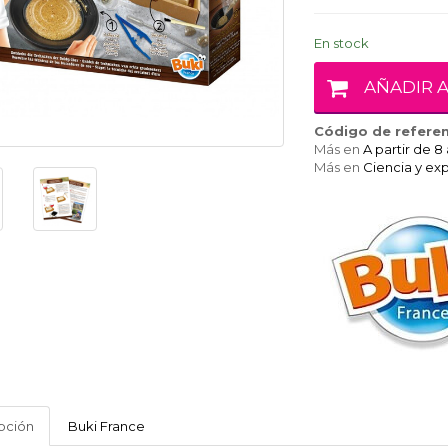
En stock
AÑADIR A
Código de referen
Más en
A partir de 8
Más en
Ciencia y ex
BUKI
pción
Buki France