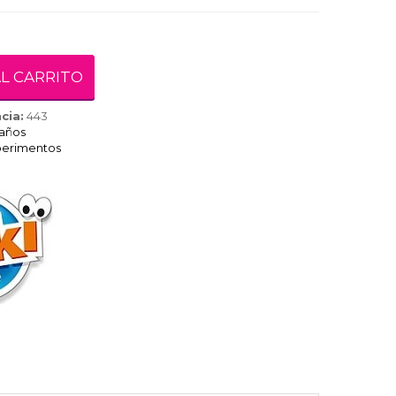
L CARRITO
cia:
443
 años
perimentos