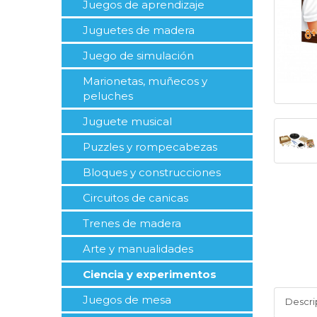
Juegos de aprendizaje
Juguetes de madera
Juego de simulación
Marionetas, muñecos y
peluches
Juguete musical
Puzzles y rompecabezas
Bloques y construcciones
Circuitos de canicas
Trenes de madera
Arte y manualidades
Ciencia y experimentos
Juegos de mesa
Descri