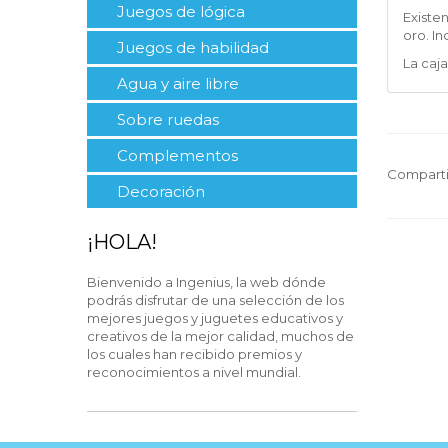
Juegos de lógica
Existen
oro. In
Juegos de habilidad
La caja
Agua y aire libre
Sobre ruedas
Complementos
Comparti
Decoración
¡HOLA!
Bienvenido a Ingenius, la web dónde
podrás disfrutar de una selección de los
mejores juegos y juguetes educativos y
creativos de la mejor calidad, muchos de
los cuales han recibido premios y
reconocimientos a nivel mundial.