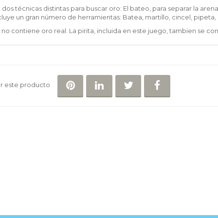
 dos técnicas distintas para buscar oro: El bateo, para separar la arena
cluye un gran número de herramientas: Batea, martillo, cincel, pipeta, p
 no contiene oro real. La pirita, incluida en este juego, tambien se c
COMPARTIR EN PINTEREST
COMPARTIR EN LINKEDIN
COMPARTIR EN TWI
COMPARTIR 
r este producto