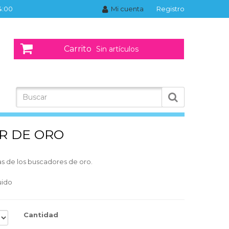
14:00
Mi cuenta
Registro
Carrito
Sin artículos
R DE ORO
as de los buscadores de oro.
uido
Cantidad