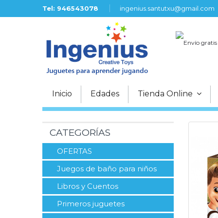
Tel: 946543078
ingenius.santutxu@gmail.com
Envío gratis
Inicio
Edades
Tienda Online
CATEGORÍAS
OFERTAS
Juegos de baño para niños
Libros y Cuentos
Primeros juguetes