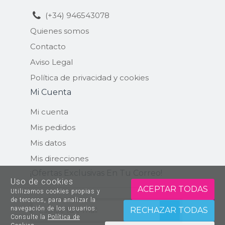
(+34) 946543078
Quienes somos
Contacto
Aviso Legal
Política de privacidad y cookies
Mi Cuenta
Mi cuenta
Mis pedidos
Mis datos
Mis direcciones
¡ofertas Exclusivas En Tu Correo!
Uso de cookies
ACEPTAR TODAS
Utilizamos cookies propias y
de terceros, para analizar la
navegación de los usuarios.
ENVIAR
RECHAZAR TODAS
Consulte la
Política de