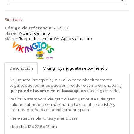
Sin stock
Código de referencia:
VK21236
Más en
A partir de 1 año
Más en
Juego de simulación
,
Agua y aire libre
VIKING
TOYS
Descripción
Viking Toys. juguetes eco-friendly
Un juguete irrompible, lo cual lo hace absolutamente
seguro, que los niños pueden morder o también chupar. y
que
puede lavarse en el lavavajillas
para higienizarlo.
Vehículo atemporal de gran diseño y robustez, de gran
calidad, fabricado en material no tóxico, libre de BPA y
Ftalatos, diseñado específicamente para l
Tiene ruedas blanditas y silenciosas .
Medidas: 12 x 22.5 x 13 cm