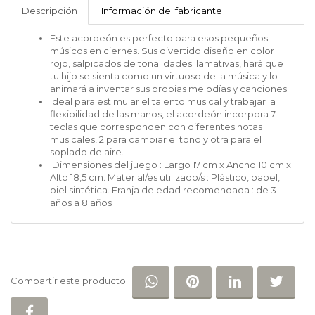
Descripción
Información del fabricante
Este acordeón es perfecto para esos pequeños
músicos en ciernes. Sus divertido diseño en color
rojo, salpicados de tonalidades llamativas, hará que
tu hijo se sienta como un virtuoso de la música y lo
animará a inventar sus propias melodías y canciones.
Ideal para estimular el talento musical y trabajar la
flexibilidad de las manos, el acordeón incorpora 7
teclas que corresponden con diferentes notas
musicales, 2 para cambiar el tono y otra para el
soplado de aire.
Dimensiones del juego : Largo 17 cm x Ancho 10 cm x
Alto 18,5 cm. Material/es utilizado/s : Plástico, papel,
piel sintética. Franja de edad recomendada : de 3
años a 8 años
COMPARTIR EN WHATSAP
COMPARTIR EN PI
COMPARTIR 
COM
Compartir este producto
COMPARTIR EN FACEBOOK